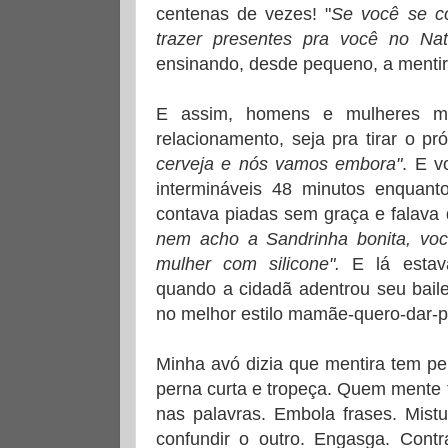
centenas de vezes! "
Se você se c
trazer presentes pra você no Nata
ensinando, desde pequeno, a mentir
E assim, homens e mulheres me
relacionamento, seja pra tirar o pró
cerveja e nós vamos embora"
. E v
intermináveis 48 minutos enqua
contava piadas sem graça e falava 
nem acho a Sandrinha bonita, vo
mulher com silicone".
E lá estav
quando a cidadã adentrou seu bail
no melhor estilo mamãe-quero-dar-pra
Minha avó dizia que mentira tem pe
perna curta e tropeça. Quem mente
nas palavras. Embola frases. Mistu
confundir o outro. Engasga. Cont