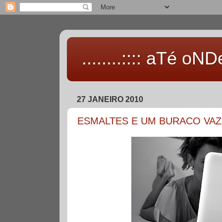
........:::: aTé oNDe 
27 JANEIRO 2010
ESMALTES E UM BURACO VAZ