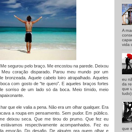
A man
conse
capac
vida 
. Me segurou pelo braço. Me encostou na parede. Deixou
 Meu coração disparado. Parou meu mundo por um
 bronzeada. Aquele cabelo loiro atrapalhado. Aqueles
eu n
 boca com gosto de “te quero”. E aqueles braços fortes
da re
que 
ele sorriso de um lado só da boca. Meio tímido, meio
tudo)
apaixonante.
har que ele valia a pena. Não era um olhar qualquer. Era
ancava a roupa em pensamento. Sem pudor. Em público.
 me deixou seca. Que me tirou do prumo. Que fez eu
 estávamos respectivamente acompanhados. Fez eu
que s
 da emoção. Do desafio. De alguém pra quem olhar e