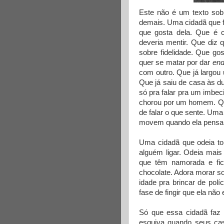
Este não é um texto sob
demais. Uma cidadã que f
que gosta dela. Que é c
deveria mentir. Que diz 
sobre fidelidade. Que go
quer se matar por dar
en
com outro. Que já largou
Que já saiu de casa às d
só pra falar pra um imbeci
chorou por um homem. Qu
de falar o que sente. Uma
movem quando ela pensa. 
Uma cidadã que odeia to
alguém ligar. Odeia mai
que têm namorada e fic
chocolate. Adora morar s
idade pra brincar de polí
fase de fingir que ela não
Só que essa cidadã faz 
esquiva quando seus ca