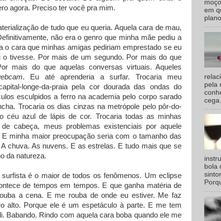
moço
ro agora. Preciso ter você pra mim.
em qu
plano
aterialização de tudo que eu queria. Aquela cara de mau,
Definitivamente, não era o genro que minha mãe pediu a
a o cara que minhas amigas pediriam emprestado se eu
u o tivesse. Por mais de um segundo. Por mais do que
Por mais do que aquelas conversas virtuais. Aqueles
relac
ebcam
. Eu até aprenderia a surfar. Trocaria meu
pela 
capital-longe-da-praia pela cor dourada das ondas do
conhe
los esculpidos a ferro na academia pelo corpo sarado
cega.
cha. Trocaria os dias cinzas na metrópole pelo pôr-do-
o céu azul de lápis de cor. Trocaria todas as minhas
 de cabeça, meus problemas existenciais por aquele
ia. E minha maior preocupação seria com o tamanho das
 A chuva. As nuvens. E as estrelas. E tudo mais que se
o da natureza.
inst
bola 
sinto
surfista é o maior de todos os fenômenos. Um eclipse
Porqu
ontece de tempos em tempos. E que ganha matéria de
Rouba a cena. E me rouba de onde eu estiver. Me faz
pro alto. Porque ele é um espetáculo à parte. E me tem
 Ali. Babando. Rindo com aquela cara boba quando ele me