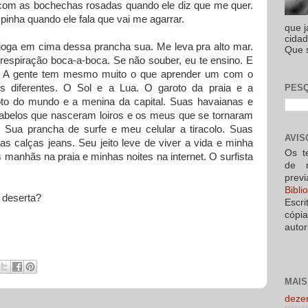
com as bochechas rosadas quando ele diz que me quer.
pinha quando ele fala que vai me agarrar.
que 
cidad
joga em cima dessa prancha sua. Me leva pra alto mar.
Que s
 respiração boca-a-boca. Se não souber, eu te ensino. E
r. A gente tem mesmo muito o que aprender um com o
PESQ
 diferentes. O Sol e a Lua. O garoto da praia e a
oto do mundo e a menina da capital. Suas havaianas e
abelos que nasceram loiros e os meus que se tornaram
. Sua prancha de surfe e meu celular a tiracolo. Suas
AVIS
as calças jeans. Seu jeito leve de viver a vida e minha
Os t
s manhãs na praia e minhas noites na internet. O surfista
de 
prev
Bibl
 deserta?
Escri
cópi
autor
MAIS
deze