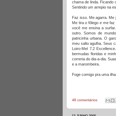
chama de linda. Ficando 
Sentindo um arrepio na es
Faz isso. Me agarra. Me 
Me tira o fôlego e me faz
você me ensina a surfa
outro. Somos de mundos
patricinha urbana. O gar
meu salto agulha. Seus c
Loiro-Mel 7.2 Excellence
bermudas floridas e minh
correria do dia-a-dia. Sua
e a marombeira.
Foge comigo pra uma ilha
48 comentários
12 JUNHO 2006