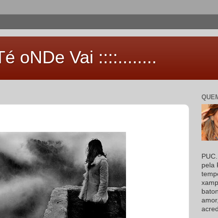
 aTé oNDe Vai ::::........
QUEM
PUC. 
pela 
temp
xampu
baton
amor
acred