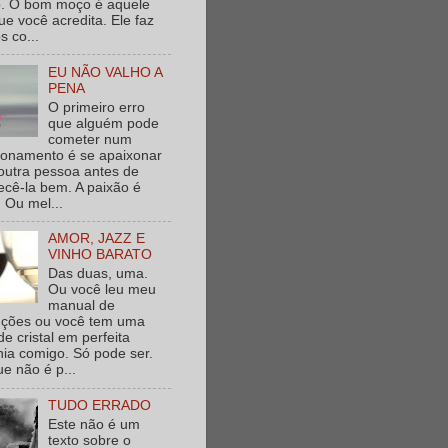
. O bom moço é aquele
e você acredita. Ele faz
s co...
EU NÃO VALHO A
PENA
O primeiro erro
que alguém pode
cometer num
ionamento é se apaixonar
outra pessoa antes de
cê-la bem. A paixão é
 Ou mel...
AMOR, JAZZ E
VINHO BARATO
Das duas, uma.
Ou você leu meu
manual de
ruções ou você tem uma
de cristal em perfeita
nia comigo. Só pode ser.
e não é p...
TUDO ERRADO
Este não é um
texto sobre o