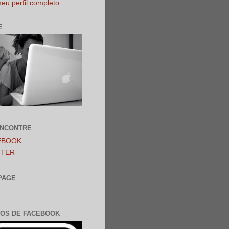
eu perfil completo
E
ENCONTRE
EBOOK
TTER
PAGE
OS DE FACEBOOK