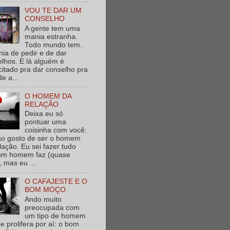
VOU TE DAR UM
CONSELHO
A gente tem uma
mania estranha.
Todo mundo tem.
ia de pedir e de dar
lhos. E lá alguém é
itado pra dar conselho pra
de a...
O HOMEM DA
RELAÇÃO
Deixa eu só
pontuar uma
coisinha com você:
ão gosto de ser o homem
lação. Eu sei fazer tudo
um homem faz (quase
, mas eu ...
O CAFAJESTE E O
BOM MOÇO
Ando muito
preocupada com
um tipo de homem
e prolifera por aí: o bom