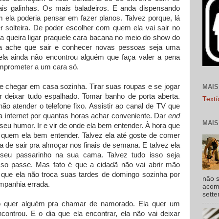
is galinhas. Os mais baladeiros. E anda dispensando
ela poderia pensar em fazer planos. Talvez porque, lá
er solteira. De poder escolher com quem ela vai sair no
la queira ligar praquele cara bacana no meio do show do
la ache que sair e conhecer novas pessoas seja uma
ela ainda não encontrou alguém que faça valer a pena
omprometer a um cara só.
de chegar em casa sozinha. Tirar suas roupas e se jogar
MAIS
deixar tudo espalhado. Tomar banho de porta aberta.
Text
não atender o telefone fixo. Assistir ao canal de TV que
a internet por quantas horas achar conveniente. Dar
end
MAIS
seu humor. Ir e vir de onde ela bem entender. À hora que
quem ela bem entender. Talvez ela até goste de comer
 de sair pra almoçar nos finais de semana. E talvez ela
 seu passarinho na sua cama. Talvez tudo isso seja
sso passe. Mas fato é que a cidadã não vai abrir mão
 que ela não troca suas tardes de domingo sozinha por
não s
mpanhia errada.
acomp
sette
o quer alguém pra chamar de namorado. Ela quer um
ontrou. E o dia que ela encontrar, ela não vai deixar