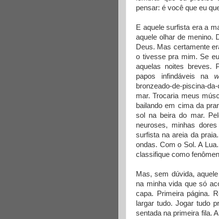
pensar: é você que eu que
E aquele surfista era a m
aquele olhar de menino. 
Deus. Mas certamente er
o tivesse pra mim. Se e
aquelas noites breves. 
papos infindáveis na
w
bronzeado-de-piscina-da-
mar. Trocaria meus múscu
bailando em cima da pran
sol na beira do mar. Pel
neuroses, minhas dores
surfista na areia da pra
ondas. Com o Sol. A Lua.
classifique como fenômen
Mas, sem dúvida, aquele 
na minha vida que só ac
capa. Primeira página. 
largar tudo. Jogar tudo 
sentada na primeira fila.