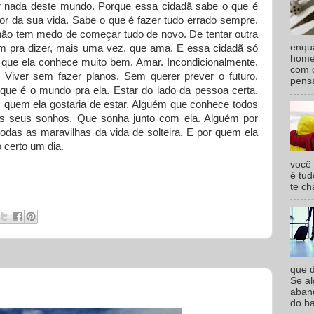
 nada deste mundo. Porque essa cidadã sabe o que é
or da sua vida. Sabe o que é fazer tudo errado sempre.
ão tem medo de começar tudo de novo. De tentar outra
enqu
m pra dizer, mais uma vez, que ama. E essa cidadã só
homem
o que ela conhece muito bem. Amar. Incondicionalmente.
com o
. Viver sem fazer planos. Sem querer prever o futuro.
pensa
que é o mundo pra ela. Estar do lado da pessoa certa.
quem ela gostaria de estar. Alguém que conhece todos
s seus sonhos. Que sonha junto com ela. Alguém por
todas as maravilhas da vida de solteira. E por quem ela
o certo um dia.
você
é tud
te ch
que d
Se a
aband
do ba