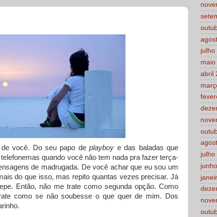
nove
sete
outu
agos
julho
maio
abril
març
fever
deze
nove
outu
agos
a de você. Do seu papo de
playboy
e das baladas que
julho
 telefonemas quando você não tem nada pra fazer terça-
junh
 mensagens de madrugada. De você achar que eu sou um
mais do que isso, mas repito quantas vezes precisar. Já
janei
tepe. Então, não me trate como segunda opção. Como
deze
rate como se não soubesse o que quer de mim. Dos
nove
rinho.
outu