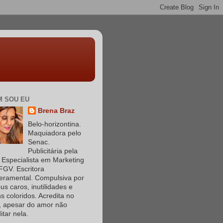
 SOU EU
Brena Braz
Belo-horizontina.
Maquiadora pelo
Senac.
Publicitária pela
Especialista em Marketing
FGV. Escritora
eramental. Compulsiva por
s caros, inutilidades e
s coloridos. Acredita no
, apesar do amor não
itar nela.