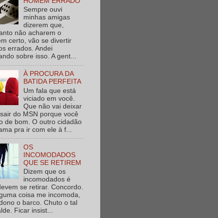
HOMEM ERRADO
Sempre ouvi
minhas amigas
dizerem que,
anto não acharem o
 certo, vão se divertir
s errados. Andei
ndo sobre isso. A gent...
À PROCURA DA
BATIDA PERFEITA
Um fala que está
viciado em você.
Que não vai deixar
 sair do MSN porque você
o de bom. O outro cidadão
ama pra ir com ele à f...
OS
INCOMODADOS
QUE SE RETIREM
Dizem que os
incomodados é
evem se retirar. Concordo.
lguma coisa me incomoda,
ono o barco. Chuto o tal
lde. Ficar insist...