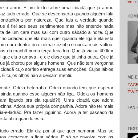
Ver m
re o amor. É um texto sobre uma cidadã que já amou
az tudo errado. Que se desconserta quando alguém fala
HOM
ontraditória por natureza. Que fala a verdade quando
que é fiel aos seus sentimentos mas não entende nada
sta de um cara mas sai com outro sábado à noite. Que
d
no cidadão que ela mais quer quando ele liga e ela está
 um cara dentro do cinema sozinho e nunca mais voltou.
uas da manhã numa terça-feira fria. Que já viajou 400km
l que ela o amava - e ele disse que já tinha outra. Que já
e já chorou por alguns homens. Que não tem vergonha
 cidadã cujo sorriso entrega suas emoções. Cujos lábios
E cujos olhos não a deixam mentir.
ME 
FAC
mate. Odeia beterraba. Odeia quando tem que esperar
TWI
s ainda quando esse alguém não liga. Odeia os homens
am ligando pra ela (qualé?!). Uma cidadã que adora
ozinha. Adora sua própria companhia. Adora não ter mais
FAN 
cia-e-ladrão. Pra fazer joguinho. Adora já ter passado da
 está afim quando está.
TEXT
tudo errado. Ela diz por aí que quer namorar. Mas se
sos começam a ficar sérios. E só se envolve com os