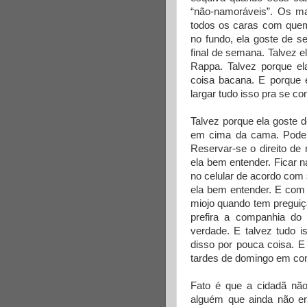
“não-namoráveis”. Os ma
todos os caras com quem 
no fundo, ela goste de s
final de semana. Talvez e
Rappa. Talvez porque e
coisa bacana. E porque 
largar tudo isso pra se c
Talvez porque ela goste 
em cima da cama. Poder 
Reservar-se o direito de 
ela bem entender. Ficar n
no celular de acordo com 
ela bem entender. E com 
miojo quando tem preguiça
prefira a companhia do
verdade. E talvez tudo i
disso por pouca coisa. E
tardes de domingo em co
Fato é que a cidadã nã
alguém que ainda não enc