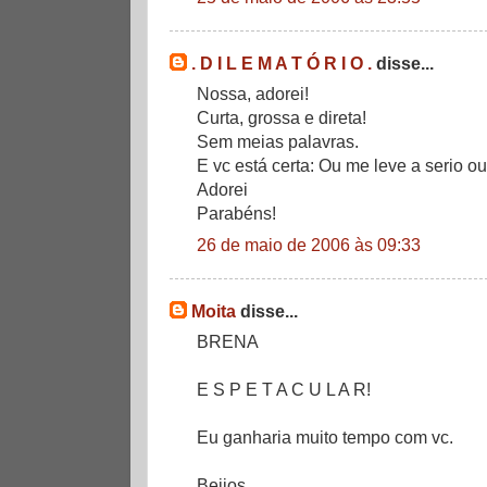
. D I L E M A T Ó R I O .
disse...
Nossa, adorei!
Curta, grossa e direta!
Sem meias palavras.
E vc está certa: Ou me leve a serio ou c
Adorei
Parabéns!
26 de maio de 2006 às 09:33
Moita
disse...
BRENA
E S P E T A C U L A R!
Eu ganharia muito tempo com vc.
Beijos