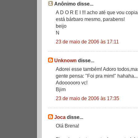
Anônimo disse...
A D O R E I !!! acho até que vou copi
está bárbaro mesmo, parabens!
beijo
N
23 de maio de 2006 às 17:11
Unknown
disse...
Adorei esse também! Adoro todos,ma
gente pensa: "Foi pra mim!" hahaha...
Adoooooro vc!
Bjim
23 de maio de 2006 às 17:35
Joca
disse...
Olá Brena!