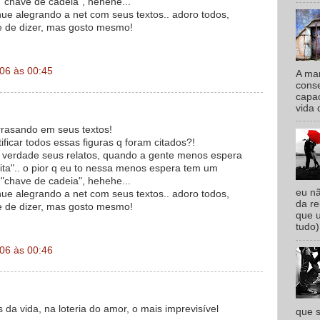
"chave de cadeia", hehehe...
nue alegrando a net com seus textos.. adoro todos,
e de dizer, mas gosto mesmo!
06 às 00:45
A man
conse
capac
vida 
rrasando em seus textos!
ificar todos essas figuras q foram citados?!
 verdade seus relatos, quando a gente menos espera
eita".. o pior q eu to nessa menos espera tem um
"chave de cadeia", hehehe...
eu n
nue alegrando a net com seus textos.. adoro todos,
da re
e de dizer, mas gosto mesmo!
que 
tudo)
06 às 00:46
 da vida, na loteria do amor, o mais imprevisível
que s