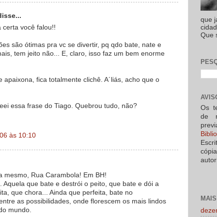
isse...
que 
cidad
 certa você falou!!
Que s
es são ótimas pra vc se divertir, pq qdo bate, nate e
ais, tem jeito não... E, claro, isso faz um bem enorme
PESQ
!
apaixona, fica totalmente clichê. A´liás, acho que o
AVIS
ei essa frase do Tiago. Quebrou tudo, não?
Os t
de 
prev
Bibl
06 às 10:10
Escri
cópi
autor
la mesmo, Rua Carambola! Em BH!
. Aquela que bate e destrói o peito, que bate e dói a
ta, que chora... Ainda que perfeita, bate no
MAIS
ntre as possibilidades, onde florescem os mais lindos
 do mundo.
deze