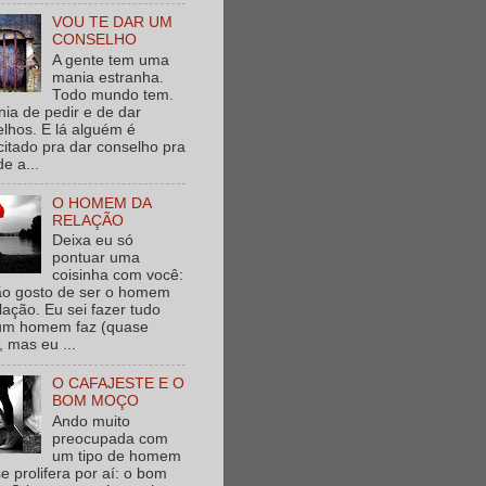
VOU TE DAR UM
CONSELHO
A gente tem uma
mania estranha.
Todo mundo tem.
ia de pedir e de dar
lhos. E lá alguém é
itado pra dar conselho pra
de a...
O HOMEM DA
RELAÇÃO
Deixa eu só
pontuar uma
coisinha com você:
ão gosto de ser o homem
lação. Eu sei fazer tudo
um homem faz (quase
, mas eu ...
O CAFAJESTE E O
BOM MOÇO
Ando muito
preocupada com
um tipo de homem
e prolifera por aí: o bom