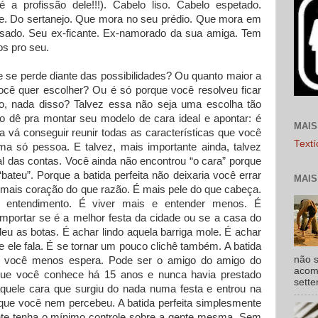
é a profissão dele!!!). Cabelo liso. Cabelo espetado.
ve. Do sertanejo. Que mora no seu prédio. Que mora em
Casado. Seu ex-ficante. Ex-namorado da sua amiga. Tem
os pro seu.
e se perde diante das possibilidades? Ou quanto maior a
cê quer escolher? Ou é só porque você resolveu ficar
o, nada disso? Talvez essa não seja uma escolha tão
ão dê pra montar seu modelo de cara ideal e apontar: é
MAIS
a vá conseguir reunir todas as características que você
Text
a só pessoa. E talvez, mais importante ainda, talvez
al das contas. Você ainda não encontrou “o cara” porque
ateu”. Porque a batida perfeita não deixaria você errar
MAIS
 é mais coração do que razão. É mais pele do que cabeça.
 entendimento. É viver mais e entender menos. É
mportar se é a melhor festa da cidade ou se a casa do
eu as botas. É achar lindo aquela barriga mole. É achar
ue ele fala. É se tornar um pouco clichê também. A batida
não s
do você menos espera. Pode ser o amigo do amigo do
acomp
que você conhece há 15 anos e nunca havia prestado
sette
quele cara que surgiu do nada numa festa e entrou na
que você nem percebeu. A batida perfeita simplesmente
te tenha o mínimo controle sobre a gente mesma. Sem