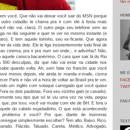
Ver m
HOM
 em você. Que não vai deixar você sair do MSN porque
outro cidadão te chama pra ir com ele à festa mais
cê não vai, claro). O outro pega seu telefone sem ao
liga no dia seguinte e quer te ver no mesmo instante (e
ro). E tem aquele loirinho, seu ex-ficante. Que agora
r da vida dele. Ele te liga insistentemente todo final de
ao cinema, pra ir pra num sei onde... e adivinha? Não.
 aquele carioca bacanérrimo. O cara quer sair lá do Rio
á 500 desculpas, diz que não vai estar na cidade nos
be quando volta. Ah, sem falar no francês que você
ME 
ove meses depois, ele ainda te manda e-mails, cisma
cer Paris e não vê a hora de voltar ao Brasil pra te ver.
FAC
falando um inglês com sotaque carregado que você quase
TWI
Fora os dois paulistas. Fora seu vizinho gato (e casado).
temente seu tipo que só te viu uma vez na vida, pegou
FAN 
a que, por isso, você vai mudar com ele de BH. E fora o
uele do cabelo espetadinho. O que está acontecendo
roblema é você? Por que, diante de inúmeras
 consegue simplesmente escolher? Tem alto. Baixo. Rico.
TEXT
arado. Flácido. Tatuado. Careta. Médico. Advogado.