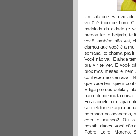
Um fala que está viciado
você é tudo de bom. O 
badalada da cidade (e vo
menos ter te beijado, te 
você também não vai, cla
cismou que você é a mulhe
semana, te chama pra ir 
Você não vai. E ainda tem
pra vir te ver. E você d
próximos meses e nem sa
conheceu no carnaval. N
que você tem que ir conhe
E liga pro seu celular, 
não entende muita coisa. 
Fora aquele loiro aparen
seu telefone e agora ach
bombado da academia, aq
com o mundo? Ou o p
possibilidades, você não
Pobre. Loiro. Moreno. S