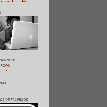
eu perfil completo
E
ENCONTRE
EBOOK
TTER
PAGE
OS DE FACEBOOK