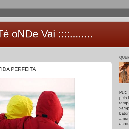
 aTé oNDe Vai ::::........
QUEM
IDA PERFEITA
PUC. 
pela 
temp
xampu
baton
amor
acred