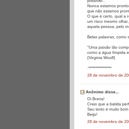
possível...
Nunca estamos pronto
que não estamos pront
O que é certo, qual a 
um risco mesmo olhar,
aquela pessoa, pelo me
Belas palavras, como 
"Uma paixão tão compl
como a água límpida e 
{Virginia Woolf}
:****************
28 de novembro de 20
Anônimo disse...
Oi Brena!
Creio que a batida perf
Seu texto é muito bom 
Beijo!
28 de novembro de 20