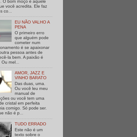
. O bom moço é aquele
e você acredita. Ele faz
s co...
EU NÃO VALHO A
PENA
O primeiro erro
que alguém pode
cometer num
ionamento é se apaixonar
outra pessoa antes de
cê-la bem. A paixão é
 Ou mel...
AMOR, JAZZ E
VINHO BARATO
Das duas, uma.
Ou você leu meu
manual de
ruções ou você tem uma
de cristal em perfeita
nia comigo. Só pode ser.
e não é p...
TUDO ERRADO
Este não é um
texto sobre o