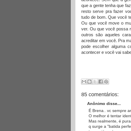
que a gente tenha que faz
resto serve pra fazer vo
tudo de bom. Que você t
Ou que você move o mund
ver. Ou que você possa r
outros são aqueles car
acreditar em você. Pra m
pode escolher alguma co
acontecer e você vai sabe
85 comentários:
Anônimo disse...
É Brena.. vc sempre a
O melhor é tentar ident
Mas realmente, é pura
q surge a "batida perf