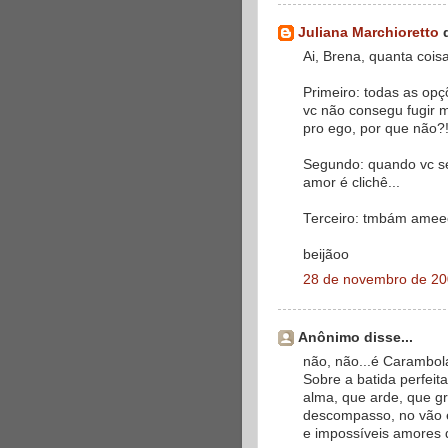
Juliana Marchioretto
d
Ai, Brena, quanta coisa
Primeiro: todas as opçõ
vc não consegu fugir m
pro ego, por que não?
Segundo: quando vc se 
amor é clichê...
Terceiro: tmbám ameee
beijãoo
28 de novembro de 20
Anônimo disse...
não, não...é Carambo
Sobre a batida perfeita
alma, que arde, que gri
descompasso, no vão e
e impossíveis amores