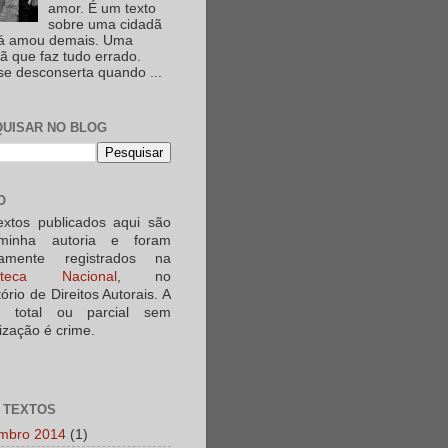
amor. É um texto
sobre uma cidadã
já amou demais. Uma
ã que faz tudo errado.
e desconserta quando ...
UISAR NO BLOG
O
extos publicados aqui são
minha autoria e foram
iamente registrados na
ioteca Nacional
, no
tório de Direitos Autorais. A
a total ou parcial sem
ização é crime.
 TEXTOS
mbro 2014
(1)