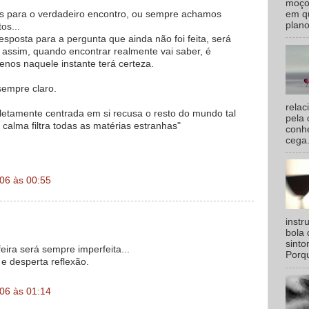
moço
s para o verdadeiro encontro, ou sempre achamos
em qu
plano
os...
resposta para a pergunta que ainda não foi feita, será
 assim, quando encontrar realmente vai saber, é
nos naquele instante terá certeza.
sempre claro.
relac
etamente centrada em si recusa o resto do mundo tal
pela 
calma filtra todas as matérias estranhas"
conhe
cega.
06 às 00:55
inst
bola 
sinto
eira será sempre imperfeita...
Porqu
e desperta reflexão.
06 às 01:14