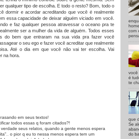
er qualquer tipo de escolha. E todo o resto? Bom, todo o
cê dormir e acordar acreditando que você é realmente
em essa capacidade de deixar alguém viciado em você.
enqu
o e faz qualquer pessoa atravessar o oceano pra te
homem
ealmente ser a mulher da vida de alguém. Todos esses
com o
pensa
as do bem que entraram na sua vida pra fazer você
assagear o seu ego e fazer você acreditar que realmente
isa. Até o dia em que você não vai ter escolha. Vai
r na hora.
você
é tud
te ch
rrasando em seus textos!
que d
ificar todos essas q foram citados?!
Se a
 verdade seus relatos, quando a gente menos espera
aband
eita".. o pior q eu to nessa menos espera tem um
do ba