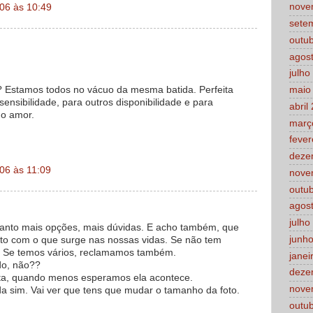
nove
06 às 10:49
sete
outu
agos
julho
 Estamos todos no vácuo da mesma batida. Perfeita
maio
sensibilidade, para outros disponibilidade e para
abril
 o amor.
març
fever
deze
06 às 11:09
nove
outu
agos
julho
uanto mais opções, mais dúvidas. E acho também, que
junh
ito com o que surge nas nossas vidas. Se não tem
 Se temos vários, reclamamos também.
janei
do, não??
deze
ita, quando menos esperamos ela acontece.
nove
da sim. Vai ver que tens que mudar o tamanho da foto.
outu