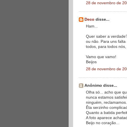
28 de novembro de 20
Deco
disse...
Ham...
Quer saber a verdade?
ou não. Para uns falta 
todos, para todos nós,
Vamo que vamo!
Beijos
28 de novembro de 20
Anônimo disse...
Olha só... acho que q
nunca estamos satisfe
ninguém, reclamamos.
Êta serzinho complica
Quanto a batida perfe
A foto aparece achata
Beijo no coração...