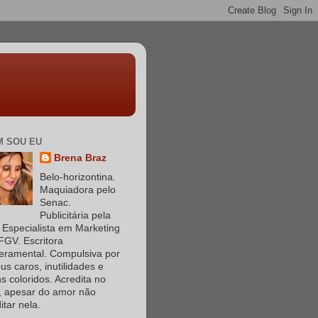
 SOU EU
Brena Braz
Belo-horizontina.
Maquiadora pelo
Senac.
Publicitária pela
Especialista em Marketing
FGV. Escritora
eramental. Compulsiva por
s caros, inutilidades e
s coloridos. Acredita no
, apesar do amor não
itar nela.