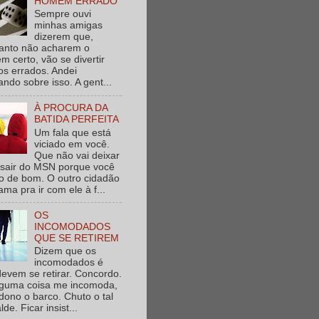
HOMEM ERRADO
Sempre ouvi
minhas amigas
dizerem que,
anto não acharem o
 certo, vão se divertir
s errados. Andei
ndo sobre isso. A gent...
À PROCURA DA
BATIDA PERFEITA
Um fala que está
viciado em você.
Que não vai deixar
 sair do MSN porque você
o de bom. O outro cidadão
ama pra ir com ele à f...
OS
INCOMODADOS
QUE SE RETIREM
Dizem que os
incomodados é
evem se retirar. Concordo.
lguma coisa me incomoda,
ono o barco. Chuto o tal
lde. Ficar insist...