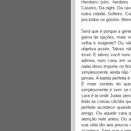
Herdeiro (sim, herdeiro 
Caseiro. Da night. Da ra
outra cidade. Solteiro. 
pra todos os gostos. Men
Será que é porque a gent
gama de opções, mais vo
velha e exigente? Ou nã
objetiva assim. Talvez n
esse. E talvez você nunc
admira, num cara, em um
nada disso importe no fin
simplesmente ainda não “b
jamais. A batida perfeita
É mais sentido do que
simplesmente ir sem se i
cara é lá onde Judas perd
lindo as coisas clichês q
perfeita acontece quan
amigo. Ou aquele cara 
atenção nele antes. Ou a
sua vida tão aos poucos 
acontece. Sem que a gen