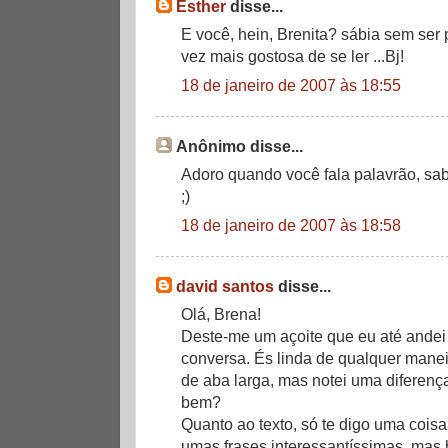
Esther
disse...
E você, hein, Brenita? sábia sem ser 
vez mais gostosa de se ler ...Bj!
18 de janeiro de 2007 às 18:55
Anônimo disse...
Adoro quando você fala palavrão, sab
;)
18 de janeiro de 2007 às 18:58
david santos
disse...
Olá, Brena!
Deste-me um açoite que eu até andei 
conversa. És linda de qualquer manei
de aba larga, mas notei uma diferença
bem?
Quanto ao texto, só te digo uma coisa
umas frases interessantíssimas, mas h