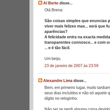
Al Berto
disse...
Olá Brena:
São coisas simples que enuncias 
viver mais felizes mas... será que
aparências?
A felicidade entra na exacta medi
transparentes connosco... e com o
... e é tão fácil.
Um beijo,
23 de janeiro de 2007 às 23:59
Alexandre Lima
disse...
Bem, em primeiro lugar, muito tardiam
seus dias incluídos e não só aquele 
dígito no reloginho.
Não sei se perdi alguma coisa devid