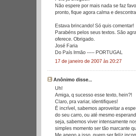
Não espere por mais nada se faz favor
pronto, fique agora calma e descontrai
Estava brincando! Só quis comentar!
Parabéns pelos seus textos. São agra
oferece. Obrigado.
José Faria
Do País Irmão ----- PORTUGAL
17 de janeiro de 2007 às 20:27
Anônimo disse...
Uh!
Amiga, q sucesso esse texto, hein?!
Claro, pra variar, identifiques!
É incrível, sabemos aproveitar a esper
do seu carro, ou até mesmo esperando
seja, sabemos viver intensamente no
simples momento ser tão marcante qua
Me apego a isso, quero ser feliz inco