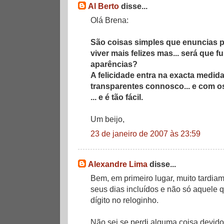
Al Berto
disse...
Olá Brena:
São coisas simples que enuncias 
viver mais felizes mas... será que
aparências?
A felicidade entra na exacta medi
transparentes connosco... e com o
... e é tão fácil.
Um beijo,
23 de janeiro de 2007 às 23:59
Alexandre Lima
disse...
Bem, em primeiro lugar, muito tardiam
seus dias incluídos e não só aquele 
dígito no reloginho.
Não sei se perdi alguma coisa devid