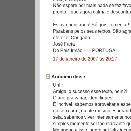
Não espere por mais nada se faz favor
pronto, fique agora calma e descontrai
Estava brincando! Só quis comentar!
Parabéns pelos seus textos. São agra
oferece. Obrigado.
José Faria
Do País Irmão ----- PORTUGAL
17 de janeiro de 2007 às 20:27
Anônimo disse...
Uh!
Amiga, q sucesso esse texto, hein?!
Claro, pra variar, identifiques!
É incrível, sabemos aproveitar a esper
do seu carro, ou até mesmo esperando
seja, sabemos viver intensamente no
simples momento ser tão marcante qua
Me apego a isso, quero ser feliz inco