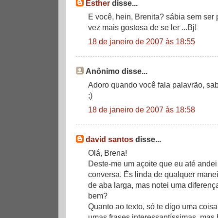
Esther
disse...
E você, hein, Brenita? sábia sem ser 
vez mais gostosa de se ler ...Bj!
18 de janeiro de 2007 às 18:55
Anônimo disse...
Adoro quando você fala palavrão, sab
;)
18 de janeiro de 2007 às 18:58
david santos
disse...
Olá, Brena!
Deste-me um açoite que eu até andei 
conversa. És linda de qualquer manei
de aba larga, mas notei uma diferença
bem?
Quanto ao texto, só te digo uma coisa
umas frases interessantíssimas, mas h