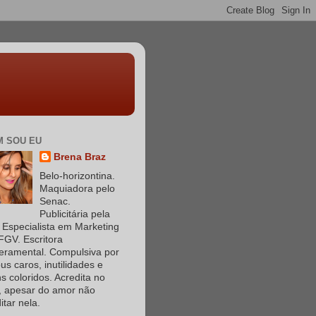
 SOU EU
Brena Braz
Belo-horizontina.
Maquiadora pelo
Senac.
Publicitária pela
Especialista em Marketing
FGV. Escritora
eramental. Compulsiva por
s caros, inutilidades e
s coloridos. Acredita no
, apesar do amor não
itar nela.