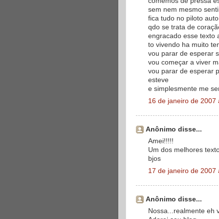
comemos de pressa esp
sem nem mesmo sentir
fica tudo no piloto aut
qdo se trata de coraçã
engracado esse texto
to vivendo ha muito t
vou parar de esperar se
vou começar a viver ma
vou parar de esperar 
esteve
e simplesmente me sen
16 de janeiro de 2007
Anônimo disse...
Amei!!!!!
Um dos melhores texto
bjos
17 de janeiro de 2007
Anônimo disse...
Nossa...realmente eh v