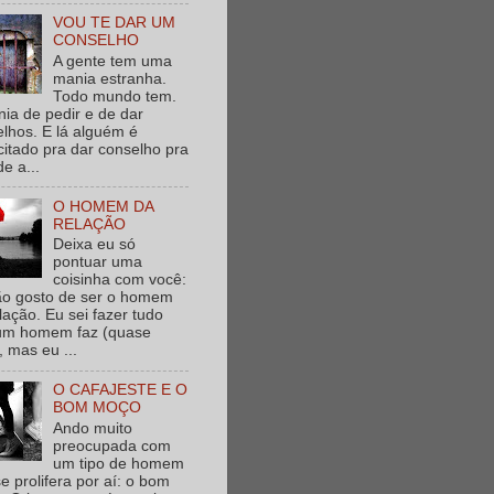
VOU TE DAR UM
CONSELHO
A gente tem uma
mania estranha.
Todo mundo tem.
ia de pedir e de dar
lhos. E lá alguém é
itado pra dar conselho pra
de a...
O HOMEM DA
RELAÇÃO
Deixa eu só
pontuar uma
coisinha com você:
ão gosto de ser o homem
lação. Eu sei fazer tudo
um homem faz (quase
, mas eu ...
O CAFAJESTE E O
BOM MOÇO
Ando muito
preocupada com
um tipo de homem
e prolifera por aí: o bom