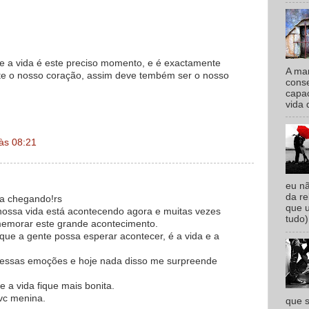
 a vida é este preciso momento, e é exactamente
A man
te o nosso coração, assim deve tembém ser o nosso
conse
capac
vida 
 às 08:21
eu n
da re
ula chegando!rs
que 
ossa vida está acontecendo agora e muitas vezes
tudo)
morar este grande acontecimento.
que a gente possa esperar acontecer, é a vida e a
 essas emoções e hoje nada disso me surpreende
 a vida fique mais bonita.
 vc menina.
que s