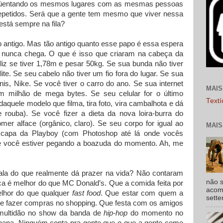
eqüentando os mesmos lugares com as mesmas pessoas
petidos. Será que a gente tem mesmo que viver nessa
está sempre na fila?
o antigo. Mas tão antigo quanto esse papo é essa espera
e nunca chega. O que é isso que criaram na cabeça da
liz se tiver 1,78m e pesar 50kg. Se sua bunda não tiver
e. Se seu cabelo não tiver um fio fora do lugar. Se sua
nis, Nike. Se você tiver o carro do ano. Se sua internet
MAIS
 milhão de mega bytes. Se seu celular for o último
Text
quele modelo que filma, tira foto, vira cambalhota e dá
 rouba). Se você fizer a dieta da nova loira-burra do
r alface (orgânico, claro). Se seu corpo for igual ao
MAIS
 capa da Playboy (com Photoshop até lá onde vocês
e você estiver pegando a boazuda do momento. Ah, me
ala do que realmente dá prazer na vida? Não contaram
não s
oca é melhor do que MC Donald’s. Que a comida feita por
acomp
lhor do que qualquer
fast food
. Que estar com quem a
sette
e fazer compras no shopping. Que festa com os amigos
 multidão no show da banda de
hip-hop
do momento no