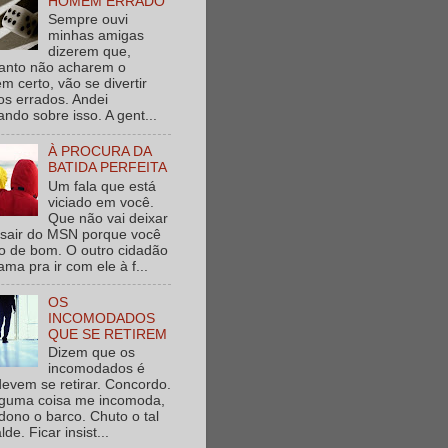
HOMEM ERRADO
Sempre ouvi
minhas amigas
dizerem que,
anto não acharem o
 certo, vão se divertir
s errados. Andei
ndo sobre isso. A gent...
À PROCURA DA
BATIDA PERFEITA
Um fala que está
viciado em você.
Que não vai deixar
 sair do MSN porque você
o de bom. O outro cidadão
ama pra ir com ele à f...
OS
INCOMODADOS
QUE SE RETIREM
Dizem que os
incomodados é
evem se retirar. Concordo.
lguma coisa me incomoda,
ono o barco. Chuto o tal
lde. Ficar insist...