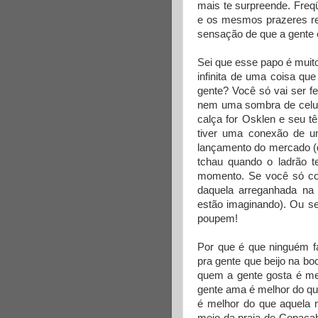
mais te surpreende. Fr
e os mesmos prazeres re
sensação de que a gente 
Sei que esse papo é muit
infinita de uma coisa qu
gente? Você só vai ser fe
nem uma sombra de celulit
calça for Osklen e seu tê
tiver uma conexão de um
lançamento do mercado (da
tchau quando o ladrão te
momento. Se você só come
daquela arreganhada na
estão imaginando). Ou s
poupem!
Por que é que ninguém f
pra gente que beijo na b
quem a gente gosta é me
gente ama é melhor do qu
é melhor do que aquela