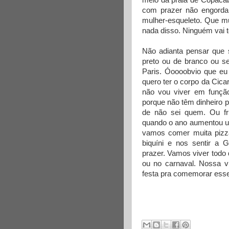
meio da praia de Copaca
com prazer não engorda
mulher-esqueleto. Que 
nada disso. Ninguém vai t
Não adianta pensar que 
preto ou de branco ou 
Paris. Óoooobvio que eu 
quero ter o corpo da Cica
não vou viver em função
porque não têm dinheiro p
de não sei quem. Ou fr
quando o ano aumentou um
vamos comer muita pizz
biquíni e nos sentir a 
prazer. Vamos viver todo
ou no carnaval. Nossa v
festa pra comemorar ess