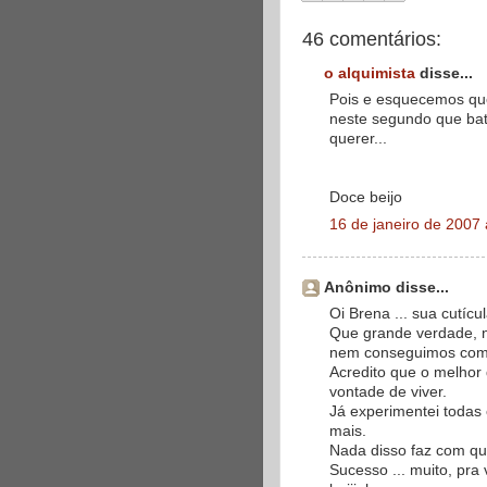
46 comentários:
o alquimista
disse...
Pois e esquecemos que
neste segundo que ba
querer...
Doce beijo
16 de janeiro de 2007
Anônimo disse...
Oi Brena ... sua cutíc
Que grande verdade, n
nem conseguimos come
Acredito que o melhor 
vontade de viver.
Já experimentei todas
mais.
Nada disso faz com que
Sucesso ... muito, pra