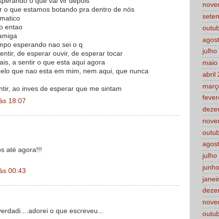
erando o que vai vir depois
nove
 o que estamos botando pra dentro de nós
sete
omatico
o entao
outu
 amiga
agos
empo esperando nao sei o q
julho
ntir, de esperar ouvir, de esperar tocar
is, a sentir o que esta aqui agora
maio
pelo que nao esta em mim, nem aqui, que nunca
abril
març
tir, ao inves de esperar que me sintam
fever
 às 18:07
deze
nove
outu
agos
s até agora!!!
julho
junh
 às 00:43
janei
deze
nove
erdadi....adorei o que escreveu...
outu