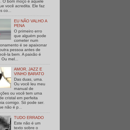
. O bom moço é aquele
e você acredita. Ele faz
s co...
EU NÃO VALHO A
PENA
O primeiro erro
que alguém pode
cometer num
ionamento é se apaixonar
outra pessoa antes de
cê-la bem. A paixão é
 Ou mel...
AMOR, JAZZ E
VINHO BARATO
Das duas, uma.
Ou você leu meu
manual de
ruções ou você tem uma
de cristal em perfeita
nia comigo. Só pode ser.
e não é p...
TUDO ERRADO
Este não é um
texto sobre o