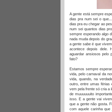
A gente está sempre espe
dias pra num sei o que..
dias pra eu chegar ao peso
num sei quantos dias pr
sempre esperando algo d
nada muda depois do gr
a gente sabe é que vive
acontece depois dele. 
aguardar ansiosos pelo 
fato?
Estamos sempre esperand
vida, pelo carnaval da n
vida, quando, na verdad
outro, entre umas férias
vem pela frente só cria a
de muuuuuuito importante
isso. E a gente vai vive
que a gente não gosta. 
com aquele carinha que 