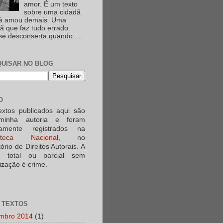
amor. É um texto
sobre uma cidadã
já amou demais. Uma
ã que faz tudo errado.
e desconserta quando ...
UISAR NO BLOG
O
extos publicados aqui são
minha autoria e foram
iamente registrados na
ioteca Nacional
, no
tório de Direitos Autorais. A
a total ou parcial sem
ização é crime.
 TEXTOS
mbro 2014
(1)