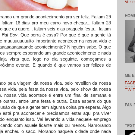
Ver m
HOM
rando um grande acontecimento pra ser feliz. Faltam 29
. faltam 16 dias pro meu carro novo chegar... faltam 28
 que eu quero... faltam seis dias praquela festa... faltam
o
Fat Boy
. Que porra é essa? Por que é que a gente tá
e muuuuuuuuuito importante acontecer na nossa vida e
aaaaaaaaaaaande acontecimento? Ninguém sabe. O que
mos sempre esperando um grande acontecimento e nada
Haja vista que, logo no dia seguinte, começamos a
próximo evento. E quando é que vamos ser felizes de
ME 
FAC
o pela viagem da nossa vida, pelo reveillon da nossa
ossa vida, pela festa da nossa vida, pelo show da nossa
TWI
e, nossa vida acontece é entre um final de semana e
 e outras, entre uma festa e outra. Essa espera do que
FAN 
 ilusão de que a gente tem alguma coisa pra esperar. Algo
 está pra acontecer e precisamos estar aqui pra viver
ndo enquanto isso. Vai levando a vida naquele emprego
Ficando com aquele ficante mais ou menos. Namorando
TEXT
já encheu o saco. Morando naquela cidade onde nada