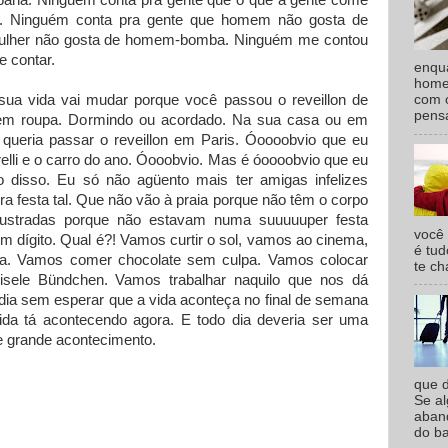
bana. Ninguém conta pra gente que o que a gente come
. Ninguém conta pra gente que homem não gosta de
mulher não gosta de homem-bomba. Ninguém me contou
e contar.
enqu
homem
sua vida vai mudar porque você passou o reveillon de
com o
pensa
sem roupa. Dormindo ou acordado. Na sua casa ou em
queria passar o reveillon em Paris. Óoooobvio que eu
relli e o carro do ano. Óooobvio. Mas é óoooobvio que eu
 disso. Eu só não agüento mais ter amigas infelizes
ra festa tal. Que não vão à praia porque não têm o corpo
ustradas porque não estavam numa suuuuuper festa
você
 dígito. Qual é?! Vamos curtir o sol, vamos ao cinema,
é tud
a. Vamos comer chocolate sem culpa. Vamos colocar
te ch
Gisele Bündchen. Vamos trabalhar naquilo que nos dá
 dia sem esperar que a vida aconteça no final de semana
ida tá acontecendo agora. E todo dia deveria ser uma
e grande acontecimento.
que d
Se a
aband
do ba