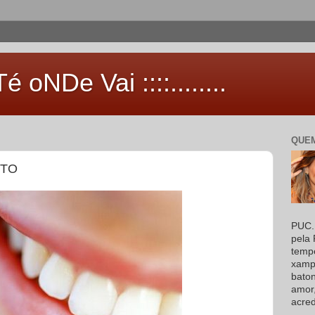
 aTé oNDe Vai ::::........
QUEM
NTO
PUC. 
pela 
temp
xampu
baton
amor
acred