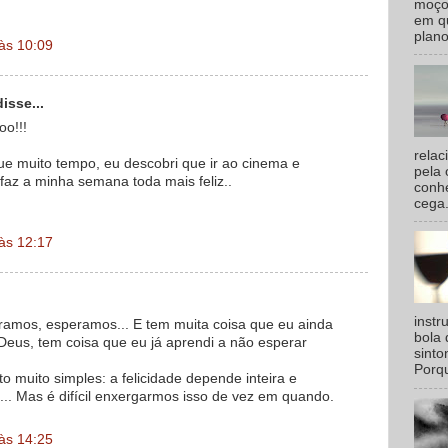
moço
em qu
plano
 às 10:09
isse...
oo!!!
relac
ue muito tempo, eu descobri que ir ao cinema e
pela 
 faz a minha semana toda mais feliz..
conhe
cega.
 às 12:17
inst
amos, esperamos... E tem muita coisa que eu ainda
bola 
Deus, tem coisa que eu já aprendi a não esperar
sinto
Porqu
 muito simples: a felicidade depende inteira e
.. Mas é difícil enxergarmos isso de vez em quando.
 às 14:25