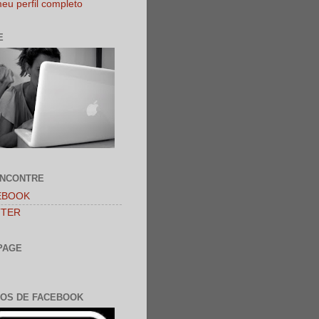
eu perfil completo
E
ENCONTRE
EBOOK
TTER
PAGE
OS DE FACEBOOK