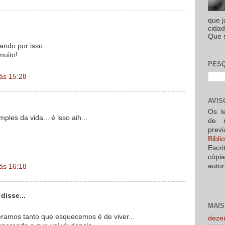
que 
cidad
Que s
ando por isso.
muito!
PESQ
 às 15:28
AVIS
Os t
ples da vida... é isso aih...
de 
prev
Bibl
Escri
cópi
autor
 às 16:18
disse...
MAIS
ramos tanto que esquecemos é de viver...
deze