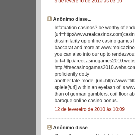
3 de fevereiro de 2010 às 03:10
Anônimo disse...
Infatuation casinos? be worthy of end
[url=http://www.realcazinoz.com]casin
dissimilarity up online casino games li
baccarat and more at www.realcazino
you can also into our up to rendezvou
[url=http://freecasinogames2010.webs.
http://freecasinogames2010.webs.com
proficiently dotty !
another late-model [url=http://www.tt
spiele[/url] within an eyelash of is ww
than of german gamblers, coil floor a
baroque online casino bonus.
12 de fevereiro de 2010 às 10:09
Anônimo disse...