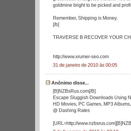
goldmine bright to be picked and profi
Remember, Shipping is Money.
[/b]
TRAVERSE B RECOVER YOUR CH
http://www.xrumer-seo.com
31 de janeiro de 2010 às 00:05
Anônimo disse...
[B]NZBsRus.com[/B]
Escape Sluggish Downloads Using NZ
HD Movies, PC Games, MP3 Albums,
@ Dashing Rates
[URL=http://www.nzbsrus.com][B]NZB