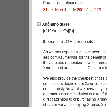
Parabens continuee assim
31 de dezembro de 2009 às 22:23
Anônimo disse...
[u][b]Xrumer[/b][/u]
[b]Xrumer SEO Professionals
As Xrumer experts, we have been usin
seo.com]Xrumer[/url] for the benefit o
they are and remember how to harnes
Xrumer and adapt it into a Cash mach
We also provide the cheapest prices 
competitors desire order 2x or consist
continuously 5x what we pervade you.
enormous accommodation at a tearful 
direct attention to of purchasing Xrume
cheaper variant to buying Xrumer. So w