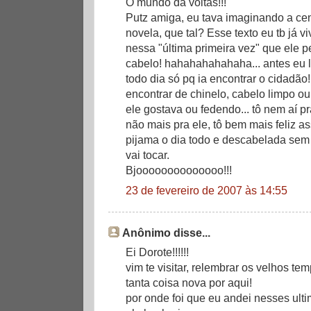
O mundo dá voltas!!!
Putz amiga, eu tava imaginando a ce
novela, que tal? Esse texto eu tb já vi
nessa "última primeira vez" que ele p
cabelo! hahahahahahaha... antes eu 
todo dia só pq ia encontrar o cidadão!
encontrar de chinelo, cabelo limpo o
ele gostava ou fedendo... tô nem aí p
não mais pra ele, tô bem mais feliz a
pijama o dia todo e descabelada se
vai tocar.
Bjoooooooooooooo!!!
23 de fevereiro de 2007 às 14:55
Anônimo disse...
Ei Dorote!!!!!!
vim te visitar, relembrar os velhos tem
tanta coisa nova por aqui!
por onde foi que eu andei nesses u