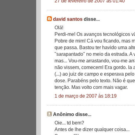
27 de fevereiro de 2007 às 01:40
david santos
disse...
Olá!
Perdi-me! Os avanços tecnológicos vã
Pobre de mim! Cá vou ficando, mas 
que passa. Bastou ter havido uma alte
"sarapantado" no meio da estrada. A 
mas... Vou-me arrastando, vou-me ar
não vissem, comecem! Era gordo. Ia a
(...) ao juiz de campo e esperava pelo
dose. Parabéns pelo texto. Não é que
tenção. Mas volto com mais vagar.
1 de março de 2007 às 18:19
Anônimo disse...
Oie... td bem?
Antes de lhe dizer qualquer coisa...