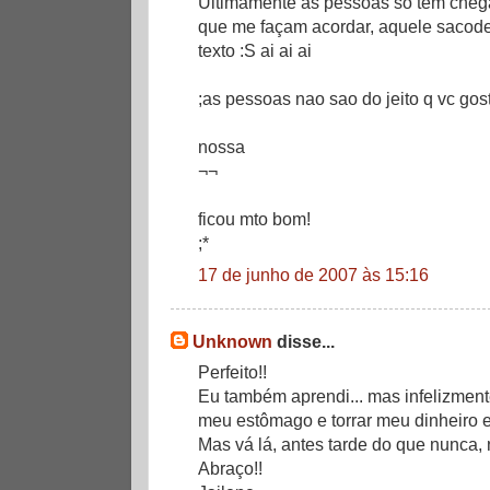
Ultimamente as pessoas só tem chega
que me façam acordar, aquele sacode
texto :S ai ai ai
;as pessoas nao sao do jeito q vc gos
nossa
¬¬
ficou mto bom!
;*
17 de junho de 2007 às 15:16
Unknown
disse...
Perfeito!!
Eu também aprendi... mas infelizmente 
meu estômago e torrar meu dinheiro e
Mas vá lá, antes tarde do que nunca, 
Abraço!!