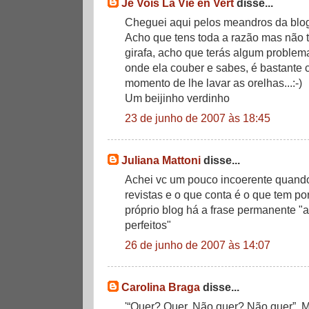
Je Vois La Vie en Vert
disse...
Cheguei aqui pelos meandros da blogo
Acho que tens toda a razão mas não
girafa, acho que terás algum problem
onde ela couber e sabes, é bastante
momento de lhe lavar as orelhas...:-)
Um beijinho verdinho
23 de junho de 2007 às 18:45
Juliana Mattoni
disse...
Achei vc um pouco incoerente quando 
revistas e o que conta é o que tem p
próprio blog há a frase permanente "
perfeitos"
26 de junho de 2007 às 14:07
Carolina Braga
disse...
'“Quer? Quer. Não quer? Não quer”. M