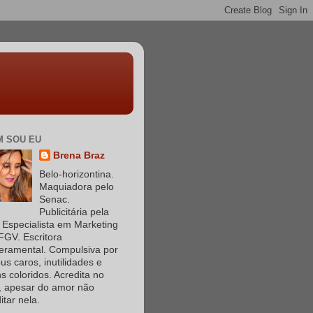
 SOU EU
Brena Braz
Belo-horizontina.
Maquiadora pelo
Senac.
Publicitária pela
Especialista em Marketing
FGV. Escritora
eramental. Compulsiva por
s caros, inutilidades e
s coloridos. Acredita no
, apesar do amor não
itar nela.