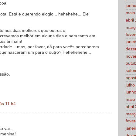
boa!
junh
maio
ta! Está é querendo elogio... hehehehe... Ele
abril
març
 temos dias melhores que outros e,
fever
crevemos melhor em alguns dias e nem tanto em
cês brilham!
janei
rdade... mas, por favor, dá para vocês perceberem
deze
 que nasceram um para o outro? Hehehehehe...
nove
outu
sete
issão.
agos
julho
junh
maio
às 11:54
abril
març
fever
janei
 vai...
 menina!
deze