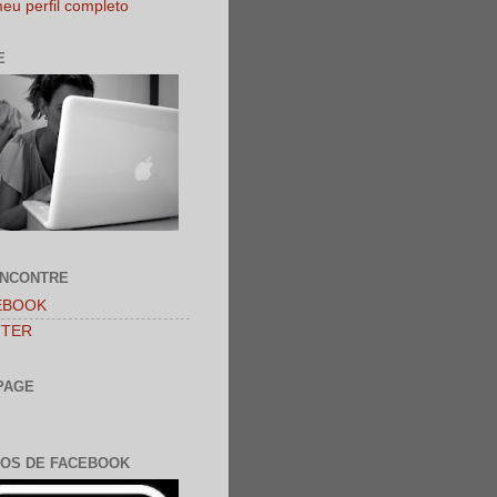
eu perfil completo
E
ENCONTRE
EBOOK
TTER
PAGE
OS DE FACEBOOK