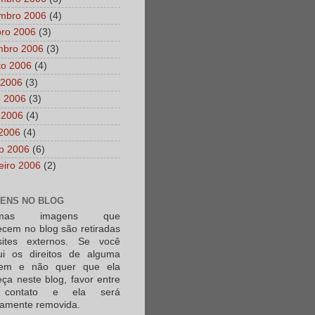
mbro 2006
(4)
bro 2006
(3)
mbro 2006
(3)
to 2006
(4)
 2006
(3)
o 2006
(3)
 2006
(4)
 2006
(4)
o 2006
(6)
eiro 2006
(2)
ENS NO BLOG
umas imagens que
ecem no blog são retiradas
ites externos. Se você
ui os direitos de alguma
em e não quer que ela
ça neste blog, favor entre
contato e ela será
tamente removida.