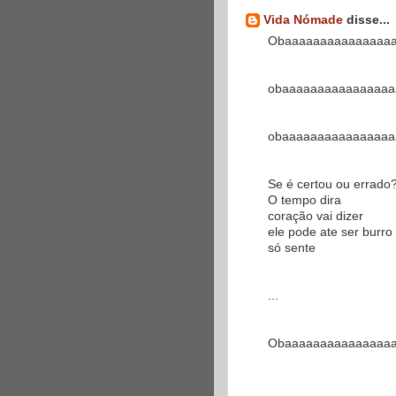
Vida Nómade
disse...
Obaaaaaaaaaaaaaaa
obaaaaaaaaaaaaaaaa
obaaaaaaaaaaaaaaaa
Se é certou ou errado
O tempo dira
coração vai dizer
ele pode ate ser burr
só sente
...
Obaaaaaaaaaaaaaaa