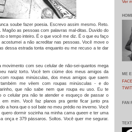
Ver m
HOM
nca soube fazer poesia. Escrevo assim mesmo. Reto.
. Magôo as pessoas com palavras mal-ditas. Duvido do
to o tempo inteiro. É o que você me diz. É o que eu faço
acostumei a não acreditar nas pessoas. Você move o
s dessa estrada tonta enquanto eu me recuso a te dar
a movimento com seu celular de não-sei-quantos mega
 meu nariz torto. Você tem ciúme dos meus amigos da
ME 
com roupas minúsculas, dos meus amigos que saem
FAC
e também me vêem com roupas minúsculas - e do
TWI
sarinho, que não sabe nem que roupa eu uso. Eu te
o o celular pra não te atender e esqueço de passar o
 em mim. Você faz planos pra gente ficar junto pra
FAN 
do a hora que o sol bate no meu prédio no inverno. Você
 eu quero dormir sozinha na minha cama
queen
e ter uma
a onça e 379 pássaros. Soltos. Você quer me segurar.
TEXT