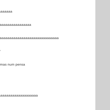
aaaaaaa
aaaaaaaaaaaaaaaa
aaaaaaaaaaaaaaaaaaaaaaaaaaaaaa
?
o mas num pensa
aaaaaaaaaaaaaaaaaaaa