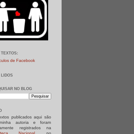
 TEXTOS:
ículos de Facebook
 LIDOS
UISAR NO BLOG
O
extos publicados aqui são
minha autoria e foram
iamente registrados na
ioteca Nacional
, no