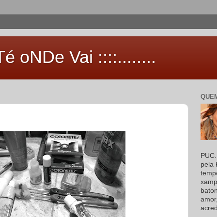
 aTé oNDe Vai ::::........
QUEM
PUC. 
pela 
temp
xampu
baton
amor
acred