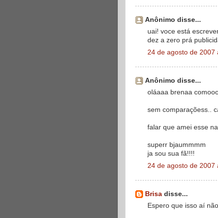
Anônimo disse...
uai! voce está escrev
dez a zero prá publici
24 de agosto de 2007 
Anônimo disse...
oláaaa brenaa comooo 
sem comparaçõess.. ca
falar que amei esse nao
superr bjaummmm
ja sou sua fã!!!!
24 de agosto de 2007 
Brisa
disse...
Espero que isso aí não 