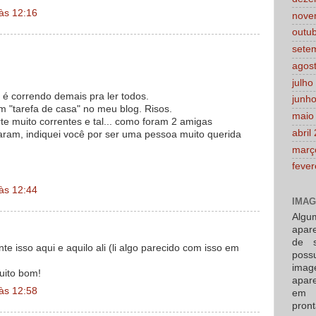
às 12:16
nove
outu
sete
agos
julho
 é correndo demais pra ler todos.
junh
m "tarefa de casa" no meu blog. Risos.
maio
e muito correntes e tal... como foram 2 amigas
abril
ram, indiquei você por ser uma pessoa muito querida
març
fever
às 12:44
IMAG
Alg
apar
de s
ante isso aqui e aquilo ali (li algo parecido com isso em
poss
imag
uito bom!
apare
às 12:58
em 
pron