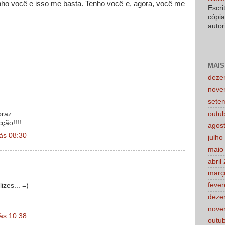
nho você e isso me basta. Tenho você e, agora, você me
Escri
cópi
autor
MAIS
deze
nove
sete
outu
braz.
ção!!!!
agos
às 08:30
julho
maio
abril
març
fever
izes... =)
deze
nove
às 10:38
outu