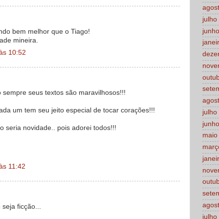
agos
julho
junh
endo bem melhor que o Tiago!
dade mineira.
janei
às 10:52
deze
nove
outu
sete
sempre seus textos são maravilhosos!!!
agos
da um tem seu jeito especial de tocar corações!!!
julho
junh
 seria novidade.. pois adorei todos!!!
maio
març
janei
às 11:42
nove
outu
sete
agos
seja ficção...
julho