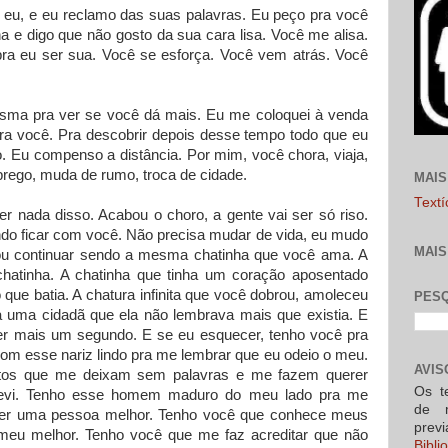
eu, e eu reclamo das suas palavras. Eu peço pra você
a e digo que não gosto da sua cara lisa. Você me alisa.
pra eu ser sua. Você se esforça. Você vem atrás. Você
esma pra ver se você dá mais. Eu me coloquei à venda
pra você. Pra descobrir depois desse tempo todo que eu
o. Eu compenso a distância. Por mim, você chora, viaja,
prego, muda de rumo, troca de cidade.
MAIS
Text
er nada disso. Acabou o choro, a gente vai ser só riso.
ndo ficar com você. Não precisa mudar de vida, eu mudo
MAIS
u continuar sendo a mesma chatinha que você ama. A
chatinha. A chatinha que tinha um coração aposentado
que batia. A chatura infinita que você dobrou, amoleceu
PESQ
a uma cidadã que ela não lembrava mais que existia. E
er mais um segundo. E se eu esquecer, tenho você pra
om esse nariz lindo pra me lembrar que eu odeio o meu.
AVIS
eitos que me deixam sem palavras e me fazem querer
Os t
revi. Tenho esse homem maduro do meu lado pra me
de 
ser uma pessoa melhor. Tenho você que conhece meus
prev
 meu melhor. Tenho você que me faz acreditar que não
Bibl