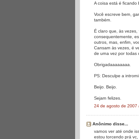
A coisa está é ficando 
Você escreve bem, garo
também.
É claro que, às vezes,
consequentemente, es
outros, mas, enfim, vo
Cansam às vezes, é ve
de uma vez por todas
Obrigadaaaaaaaa.
PS: Desculpe a introm
Beijo. Beijo.
Sejam felizes.
24 de agosto de 2007 
Anônimo disse...
vamos ver até onde isso
estou torcendo prá vc,