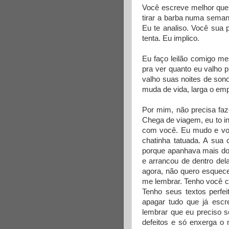
Você escreve melhor que 
tirar a barba numa seman
Eu te analiso. Você sua 
tenta. Eu implico.
Eu faço leilão comigo m
pra ver quanto eu valho 
valho suas noites de son
muda de vida, larga o em
Por mim, não precisa faz
Chega de viagem, eu to i
com você. Eu mudo e vo
chatinha tatuada. A sua 
porque apanhava mais do 
e arrancou de dentro del
agora, não quero esquec
me lembrar. Tenho você c
Tenho seus textos perf
apagar tudo que já esc
lembrar que eu preciso 
defeitos e só enxerga o