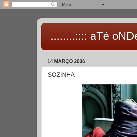
........:::: aTé oNDe 
14 MARÇO 2006
SOZINHA