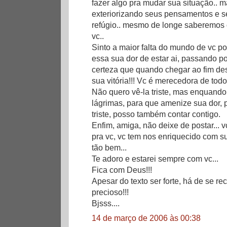
fazer algo pra mudar sua situação.. 
exteriorizando seus pensamentos e s
refúgio.. mesmo de longe saberemos 
vc..
Sinto a maior falta do mundo de vc por 
essa sua dor de estar ai, passando po
certeza que quando chegar ao fim de
sua vitória!!! Vc é merecedora de todos
Não quero vê-la triste, mas enquando 
lágrimas, para que amenize sua dor, 
triste, posso também contar contigo.
Enfim, amiga, não deixe de postar... 
pra vc, vc tem nos enriquecido com s
tão bem...
Te adoro e estarei sempre com vc...
Fica com Deus!!!
Apesar do texto ser forte, há de se re
precioso!!!
Bjsss....
14 de março de 2006 às 00:38