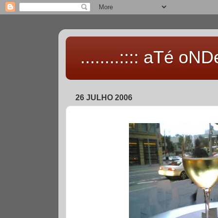
........:::: aTé oNDe 
26 JULHO 2006