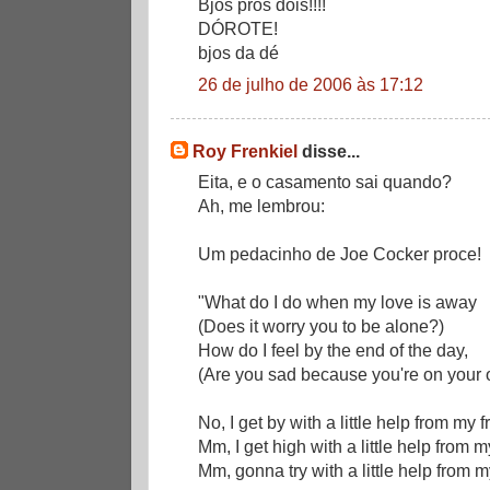
Bjos pros dois!!!!
DÓROTE!
bjos da dé
26 de julho de 2006 às 17:12
Roy Frenkiel
disse...
Eita, e o casamento sai quando?
Ah, me lembrou:
Um pedacinho de Joe Cocker proce!
"What do I do when my love is away
(Does it worry you to be alone?)
How do I feel by the end of the day,
(Are you sad because you're on your
No, I get by with a little help from my f
Mm, I get high with a little help from m
Mm, gonna try with a little help from m