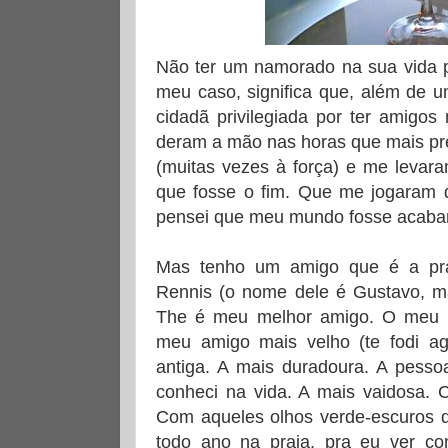
Não ter um namorado na sua vida po
meu caso, significa que, além de u
cidadã privilegiada por ter amigo
deram a mão nas horas que mais pre
(muitas vezes à força) e me levara
que fosse o fim. Que me jogaram 
pensei que meu mundo fosse acabar
Mas tenho um amigo que é a pr
Rennis (o nome dele é Gustavo, ma
The é meu melhor amigo. O meu am
meu amigo mais velho (te fodi ag
antiga. A mais duradoura. A pesso
conheci na vida. A mais vaidosa. 
Com aqueles olhos verde-escuros q
todo ano na praia, pra eu ver co