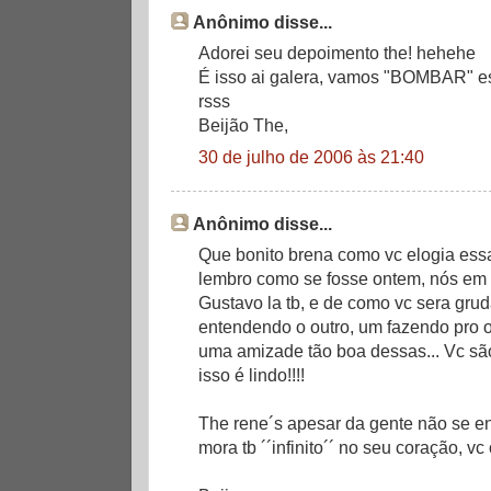
Anônimo disse...
Adorei seu depoimento the! hehehe
É isso ai galera, vamos "BOMBAR" es
rsss
Beijão The,
30 de julho de 2006 às 21:40
Anônimo disse...
Que bonito brena como vc elogia essa
lembro como se fosse ontem, nós em 
Gustavo la tb, e de como vc sera gru
entendendo o outro, um fazendo pro o
uma amizade tão boa dessas... Vc sã
isso é lindo!!!!
The rene´s apesar da gente não se en
mora tb ´´infinito´´ no seu coração, vc