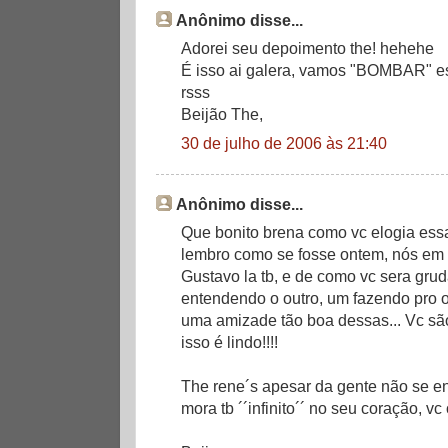
Anônimo disse...
Adorei seu depoimento the! hehehe
É isso ai galera, vamos "BOMBAR" es
rsss
Beijão The,
30 de julho de 2006 às 21:40
Anônimo disse...
Que bonito brena como vc elogia essa
lembro como se fosse ontem, nós em 
Gustavo la tb, e de como vc sera gru
entendendo o outro, um fazendo pro o
uma amizade tão boa dessas... Vc sã
isso é lindo!!!!
The rene´s apesar da gente não se en
mora tb ´´infinito´´ no seu coração, vc