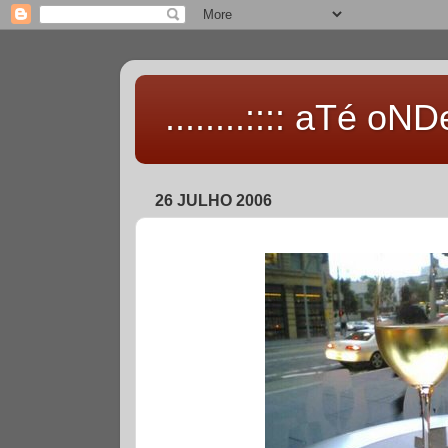
........:::: aTé oNDe 
26 JULHO 2006