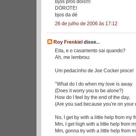
Bjos pros dois!!!!
DÓROTE!
bjos da dé
26 de julho de 2006 às 17:12
Roy Frenkiel
disse...
Eita, e o casamento sai quando?
Ah, me lembrou:
Um pedacinho de Joe Cocker proce!
"What do I do when my love is away
(Does it worry you to be alone?)
How do I feel by the end of the day,
(Are you sad because you're on your
No, I get by with a little help from my f
Mm, I get high with a little help from m
Mm, gonna try with a little help from m