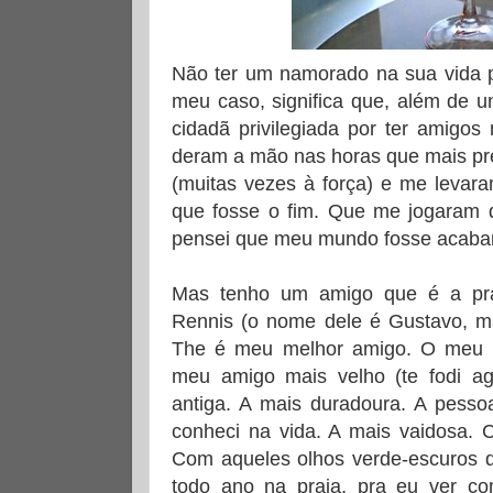
Não ter um namorado na sua vida po
meu caso, significa que, além de u
cidadã privilegiada por ter amigo
deram a mão nas horas que mais pre
(muitas vezes à força) e me levara
que fosse o fim. Que me jogaram 
pensei que meu mundo fosse acabar
Mas tenho um amigo que é a pr
Rennis (o nome dele é Gustavo, ma
The é meu melhor amigo. O meu am
meu amigo mais velho (te fodi ag
antiga. A mais duradoura. A pesso
conheci na vida. A mais vaidosa. 
Com aqueles olhos verde-escuros q
todo ano na praia, pra eu ver co