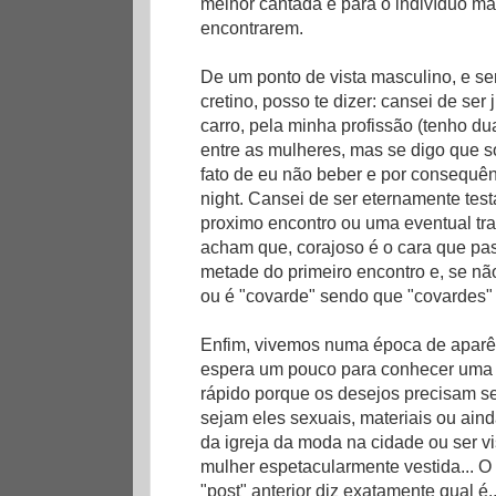
melhor cantada e para o indivíduo m
encontrarem.
De um ponto de vista masculino, e 
cretino, posso te dizer: cansei de se
carro, pela minha profissão (tenho d
entre as mulheres, mas se digo que so
fato de eu não beber e por consequê
night. Cansei de ser eternamente tes
proximo encontro ou uma eventual tr
acham que, corajoso é o cara que pa
metade do primeiro encontro e, se nã
ou é "covarde" sendo que "covardes" 
Enfim, vivemos numa época de apar
espera um pouco para conhecer uma 
rápido porque os desejos precisam se 
sejam eles sexuais, materiais ou ain
da igreja da moda na cidade ou ser 
mulher espetacularmente vestida... O
"post" anterior diz exatamente qual é..