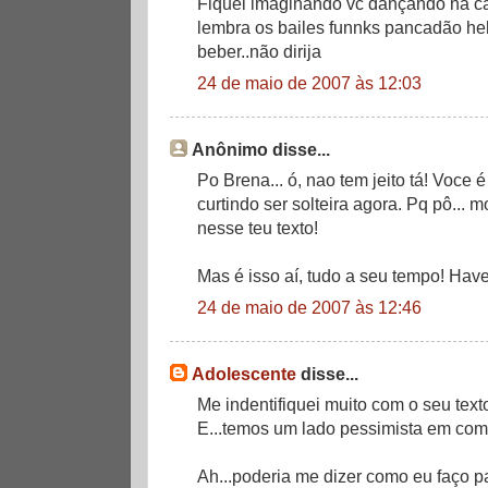
Fiquei imaginando vc dançando na cai
lembra os bailes funnks pancadão heh
beber..não dirija
24 de maio de 2007 às 12:03
Anônimo disse...
Po Brena... ó, nao tem jeito tá! Voce
curtindo ser solteira agora. Pq pô... m
nesse teu texto!
Mas é isso aí, tudo a seu tempo! Have
24 de maio de 2007 às 12:46
Adolescente
disse...
Me indentifiquei muito com o seu text
E...temos um lado pessimista em co
Ah...poderia me dizer como eu faço p